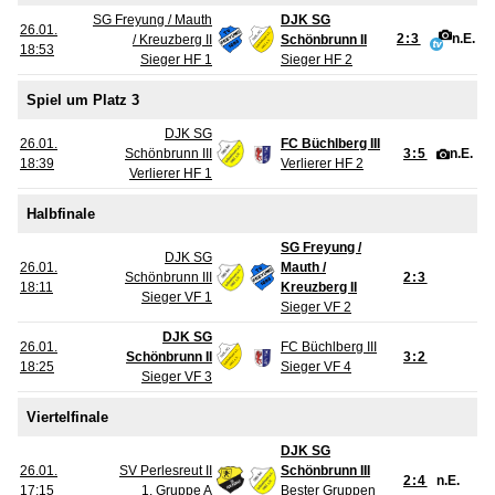
SG Freyung / Mauth
DJK SG
26.01.
2:3
n.E.
/ Kreuzberg II
Schönbrunn II
18:53
Sieger HF 1
Sieger HF 2
Spiel um Platz 3
DJK SG
26.01.
FC Büchlberg III
Schönbrunn III
3:5
n.E.
18:39
Verlierer HF 2
Verlierer HF 1
Halbfinale
SG Freyung /
DJK SG
26.01.
Mauth /
Schönbrunn III
2:3
18:11
Kreuzberg II
Sieger VF 1
Sieger VF 2
DJK SG
26.01.
FC Büchlberg III
Schönbrunn II
3:2
18:25
Sieger VF 4
Sieger VF 3
Viertelfinale
DJK SG
26.01.
SV Perlesreut II
Schönbrunn III
2:4
n.E.
17:15
1. Gruppe A
Bester Gruppen