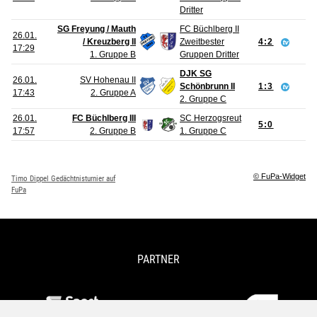
Dritter
SG Freyung / Mauth
FC Büchlberg II
26.01.
/ Kreuzberg II
Zweitbester
4:2
17:29
1. Gruppe B
Gruppen Dritter
DJK SG
26.01.
SV Hohenau II
Schönbrunn II
1:3
17:43
2. Gruppe A
2. Gruppe C
26.01.
FC Büchlberg III
SC Herzogsreut
5:0
17:57
2. Gruppe B
1. Gruppe C
© FuPa-Widget
Timo Dippel Gedächtnisturnier auf
FuPa
PARTNER